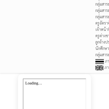
กลุ่มสาร
กลุ่มสาร
กลุ่มสา
ครูอัตรา
เจ้าหน้าท
ครูต่างช
ลูกจ้างป
นักศึกษ
กลุ่มสาร
ภา
ภา