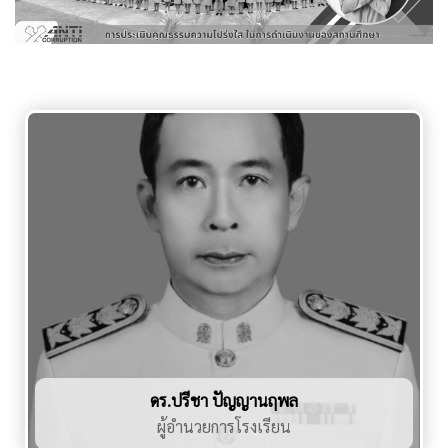
ดร.ปรีชา ปัญญานฤพล
ผู้อำนวยการโรงเรียน