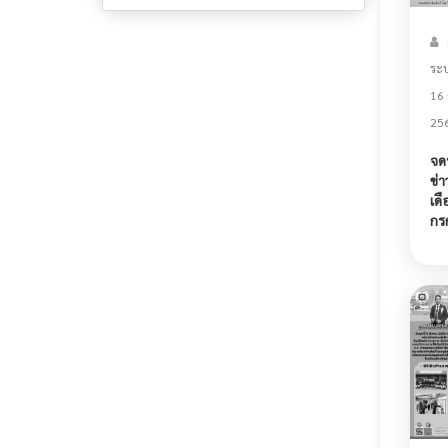
ระ
16
25
จด
ข่
เดื
กร