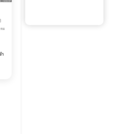
าคม
จำ