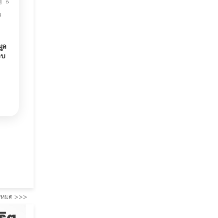
8
ม
ูล
อบ
ั้งหมด >>>