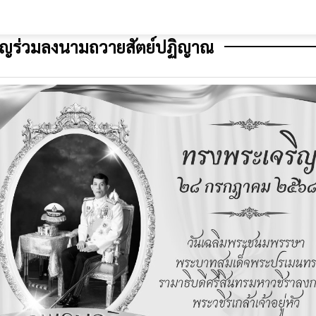
ิญร่วมลงนามถวายสัตย์ปฏิญาณ