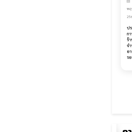
พฤ
25
ปร
กา
ร้า
จำ
อา
รอบ