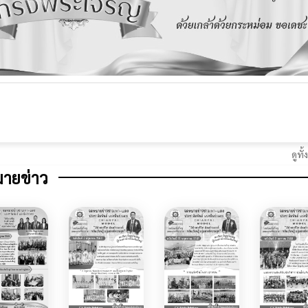
ดูท
ายข่าว