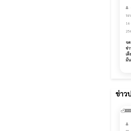
ระ
16
25
จด
ข่
เดื
มี
ข่าว